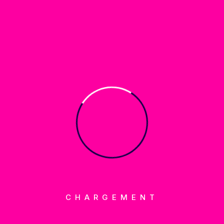
ENTAIRES
(0)
communication engagée,
luptatem accusantium doloremque laudantium, totam
uasi beatae vitae dicta sunt explicabo.
CHARGEMENT