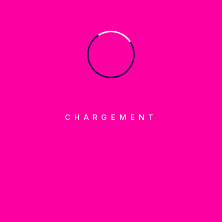
professionnelle de vos réseaux sociaux. De la création de
contenu à la planification, en passant par la stratégie
éditoriale, nous vous aidons à gagner en visibilité sur
Instagram, Facebook, LinkedIn et autres plateformes.
Notre mission : attirer, engager et convertir votre audience
grâce à des contenus impactants, authentiques et
optimisés pour l’algorithme. Fini les comptes à l’abandon,
place à une communication digitale qui travaille pour vous.
CHARGEMENT
👉 Prêt à faire décoller votre visibilité sur les réseaux
sociaux ?
Découvrir nos offres